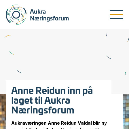
Anne Reidun inn på
laget til Aukra
Næringsforum
Aukraværingen Anne Reidun Valdal blir ny